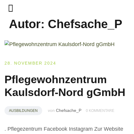
career compass
Unternehmen finden
Metropolregion Ost
Autor:
Chefsache_P
28. NOVEMBER 2024
Pflegewohnzentrum
Kaulsdorf-Nord gGmbH
von
Chefsache_P
AUSBILDUNGEN
0 KOMMENTARE
. Pflegezentrum Facebook Instagram Zur Website