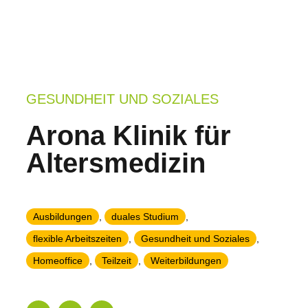
GESUNDHEIT UND SOZIALES
Arona Klinik für
Altersmedizin
Ausbildungen
,
duales Studium
,
flexible Arbeitszeiten
,
Gesundheit und Soziales
,
Homeoffice
,
Teilzeit
,
Weiterbildungen