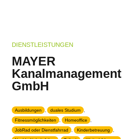
DIENSTLEISTUNGEN
MAYER
Kanalmanagement
GmbH
Ausbildungen
,
duales Studium
,
Fitnessmöglichkeiten
,
Homeoffice
,
JobRad oder Dienstfahrrad
,
Kinderbetreuung
,